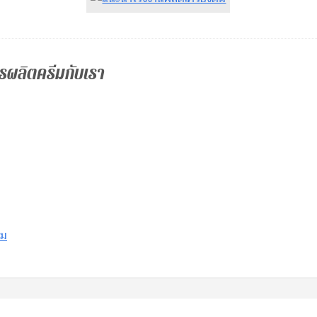
รผลิตครีมกับเรา
อม