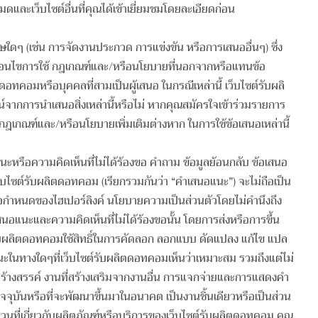
หมดและเว็บไซต์อื่นที่คุณได้เข้าเยี่ยมชมโดยละเอียดก่อน
ศษใดๆ (เช่น การจัดงานประกวด การแข่งขัน หรือการเสนออื่นๆ) ซึ่ง
มเงื่อนไขการใช้ กฎเกณฑ์และ/หรือนโยบายที่นอกจากหรือแทนข้อ
ตดอทคอมหรือบุคคลที่สามเป็นผู้เสนอ ในกรณีเหล่านี้ เว็บไซต์รับผลิ
ากการนำเสนอสิ่งเหล่านี้หรือไม่ หากคุณสมัครใจเข้าร่วมรายการ
ฎเกณฑ์และ/หรือนโยบายเพิ่มเติมต่างหาก ในการใช้ข้อเสนอเหล่านี้
ะหรือความคิดเห็นที่ไม่ได้ร้องขอ คำถาม ข้อมูลย้อนกลับ ข้อเสนอ
ก่เว็บไซต์รับผลิตดอทคอม (เรียกรวมกันว่า “คำเสนอแนะ”) จะไม่ถือเป็น
ข้อกำหนดของไฮเปอร์ลิงค์ นโยบายความเป็นส่วนตัวโดยไม่คำนึงถึง
นอแนะและความคิดเห็นที่ไม่ได้ร้องขอนั้น โดยการส่งหรือการขึ้น
รับผลิตดอทคอมใช้สิทธิ์ในการคัดลอก ลอกแบบ ดัดแปลง แก้ไข แปล
นะในทางใดๆที่เว็บไซต์รับผลิตดอทคอมเห็นว่าเหมาะสม รวมถึงแต่ไม่
้างสรรค์ งานที่สร้างเสริมจากงานอื่น การแจกจ่ายและการแสดงคำ
จจุบันหรือที่จะพัฒนาขึ้นมาในอนาคต เป็นงานชิ้นเดียวหรือเป็นส่วน
วนที่เกี่ยวกับผลิตภัณฑ์หรือบริการของเว็บไซต์รับผลิตดอทคอม คุณ