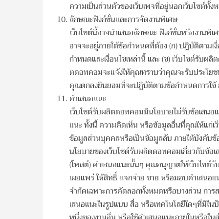
ความเป็นส่วนตัวของเว็บเพจที่อยู่นอกเว็บไซต์ทั้ง
ลักษณะฟังก์ชั่นและการจัดงานพิเศษ
เว็บไซต์นี้อาจนำเสนอลักษณะ ฟังก์ชั่นหรืองานพิเ
อาจจะอยู่ภายใต้ข้อกำหนดที่ต้อง (ก) ปฏิบัติตา
กำหนดและเงื่อนไขเหล่านี้ และ (ข) เว็บไซต์รับผลิ
ตดอทคอมจะแจ้งให้คุณทราบว่าคุณจะรับประโยชน์จ
คุณตกลงยินยอมที่จะปฏิบัติตามข้อกำหนดการใช้ ก
คำเสนอแนะ
เว็บไซต์รับผลิตดอทคอมมีนโยบายไม่รับข้อเสนอแน
แนะ ทั้งนี้ ความคิดเห็น หรือข้อมูลอื่นที่คุณให้แ
ข้อมูลส่วนบุคคลหรือเป็นข้อมูลลับ ภายใต้บังคับ
นโยบายของเว็บไซต์รับผลิตดอทคอมเกี่ยวกับข้อเส
(โพสต์) คำเสนอแนะนั้นๆ คุณอนุญาตให้เว็บไซต์
เผยแพร่ ให้สิทธิ์ แจกจ่าย ขาย หรือมอบคำเสนอแ
จำกัดเฉพาะการคัดลอกทั้งหมดหรือบางส่วน การสร
เสนอแนะในรูปแบบ สื่อ หรือเทคโนโลยีใดๆที่มีในปั
หนึ่งของงานอื่น หรือใช้คำเสนอแนะภายในหรือในส่