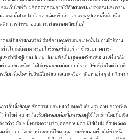
ืน และเว็บไซต์รับผลิตดอทคอมอาจใช้คำเสนอแนะของคุณ และความ
สนอแนะนั้นโดยไม่ต้องจ่ายเงินหรือค่าตอบแทนรูปแบบอื่นใด เพื่อ
ารผลิต การจำหน่ายและการทำตลาดผลิตภัณฑ์
าคุณเป็นเจ้าของหรือมีสิทธิ์ควบคุมคำเสนอแนะนั้นไม่ทางใดก็ทาง
ล่าวไม่ก่อให้เกิด หรือมีไวรัสซอฟท์แวร์ คำชักชวนทางการค้า
ณจะใช้ที่อยู่อีเมลปลอม ปลอมตัวเป็นบุคคลหรือหน่วยงานอื่น หรือ
องคำเสนอแนะใดๆ ไม่ได้ คุณตกลงยินยอมที่จะชดใช้ให้เว็บไซต์รับผลิ
การเรียกร้องใดๆ ในสิทธิในคำเสนอแนะหรือค่าเสียหายใดๆ อันเกิดจาก
ะการอื่นซึ่งข้อมูล ข้อความ ซอฟท์แวร์ ดนตรี เสียง รูปภาพ กราฟฟิค
ใช้”) ในไซต์ คุณจะต้องรับผิดชอบต่อเนื้อหาของผู้ใช้ดังกล่าวโดยสิ้นเชิง
ดังกล่าว ข้อ 9 นี้หมายความว่าบุคคลภายนอก มิใช่เว็บไซต์รับผลิตด
งหมดที่บุคคลดังกล่าวนำเสนอที่ไซต์ คุณตกลงยินยอมที่จะไม่ทำ หรือ