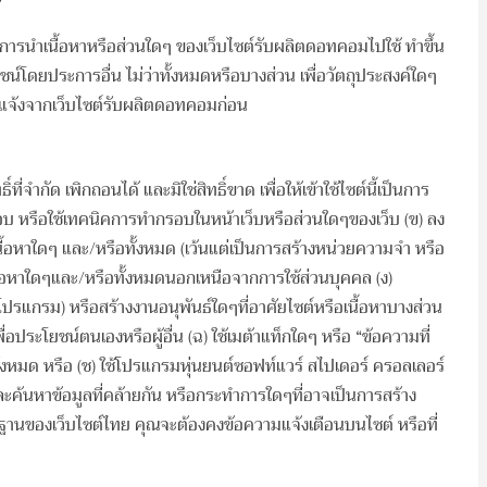
ห้ามการนำเนื้อหาหรือส่วนใดๆ ของเว็บไซต์รับผลิตดอทคอมไปใช้ ทำขึ้น
ยชน์โดยประการอื่น ไม่ว่าทั้งหมดหรือบางส่วน เพื่อวัตถุประสงค์ใดๆ
ดแจ้งจากเว็บไซต์รับผลิตดอทคอมก่อน
ี่จำกัด เพิกถอนได้ และมิใช่สิทธิ์ขาด เพื่อให้เข้าใช้ไซต์นี้เป็นการ
ทำกรอบ หรือใช้เทคนิคการทำกรอบในหน้าเว็บหรือส่วนใดๆของเว็บ (ข) ลง
เนื้อหาใดๆ และ/หรือทั้งหมด (เว้นแต่เป็นการสร้างหน่วยความจำ หรือ
อเนื้อหาใดๆและ/หรือทั้งหมดนอกเหนือจากการใช้ส่วนบุคคล (ง)
รแกรม) หรือสร้างงานอนุพันธ์ใดๆที่อาศัยไซต์หรือเนื้อหาบางส่วน
พื่อประโยชน์ตนเองหรือผู้อื่น (ฉ) ใช้เมต้าแท็กใดๆ หรือ “ข้อความที่
ทั้งหมด หรือ (ช) ใช้โปรแกรมหุ่นยนต์ซอฟท์แวร์ สไปเดอร์ ครอลเลอร์
ละค้นหาข้อมูลที่คล้ายกัน หรือกระทำการใดๆที่อาจเป็นการสร้าง
้นฐานของเว็บไซต์ไทย คุณจะต้องคงข้อความแจ้งเตือนบนไซต์ หรือที่