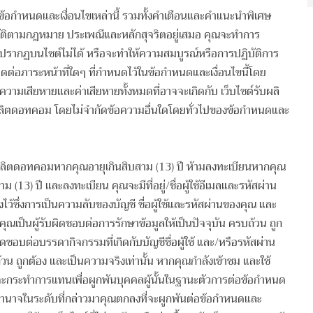
ามข้อกำหนดและเงื่อนไขเหล่านี้ รวมทั้งคำเตือนและคำแนะนำพิเศษ
งปฏิบัติตามกฎหมาย ประเพณีและหลักสุจริตอยู่เสมอ คุณจะทำการ
ี่ปรากฏบนไซต์ไม่ได้ หรือจะทำให้ความสมบูรณ์หรือการปฏิบัติการ
ิดต่อภาระหน้าที่ใดๆ ที่กำหนดไว้ในข้อกำหนดและเงื่อนไขนี้โดย
วามเสียหายและค่าเสียหายทั้งหมดที่อาจจะเกิดกับ เว็บไซต์รับผลิ
รับผลิตดอทคอม โดยไม่จำกัดข้อความอื่นใดโดยทั่วไปของข้อกำหนดและ
ับผลิตดอทคอมหากคุณอายุเกินสิบสาม (13) ปี ห้ามลงทะเบียนหากคุณ
ม (13) ปี และลงทะเบียน คุณจะมีที่อยู่/ชื่อผู้ใช้อีเมลและรหัสผ่าน
ว้ซึ่งการเป็นความลับของบัญชี ชื่อผู้ใช้และรหัสผ่านของคุณ และ
คุณเป็นผู้รับผิดชอบต่อการรักษาข้อมูลให้เป็นปัจจุบัน ครบถ้วน ถูก
อบต่อบรรดากิจกรรมที่เกิดกับบัญชีชื่อผู้ใช้ และ/หรือรหัสผ่าน
้วน ถูกต้อง และเป็นความจริงเท่านั้น หากคุณกำลังเข้าชม และใช้
ที่จะกระทำการแทนเพื่อผูกพันบุคคลผู้นั้นในฐานะตัวการต่อข้อกำหนด
มีอำนาจในระดับที่กล่าวมาคุณตกลงที่จะผูกพันต่อข้อกำหนดและ