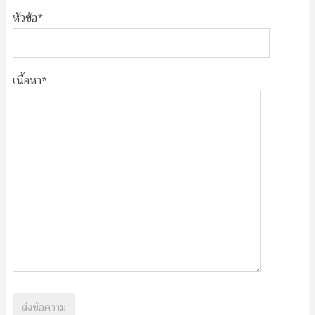
หัวข้อ*
เนื้อหา*