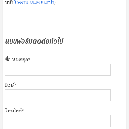
หน้า
โรงงาน OEM แนะนำ
)
แบบฟอร์มติดต่อทั่วไป
ชื่อ-นามสกุล*
อีเมล์*
โทรศัพท์*