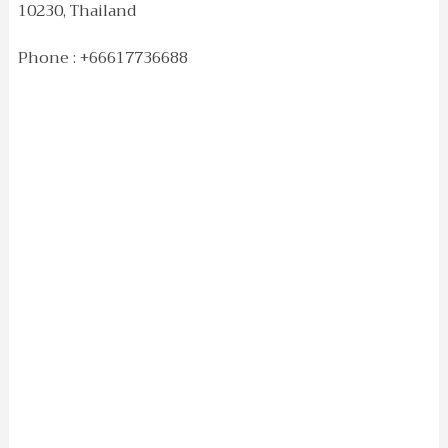
10230, Thailand
Phone : +66617736688