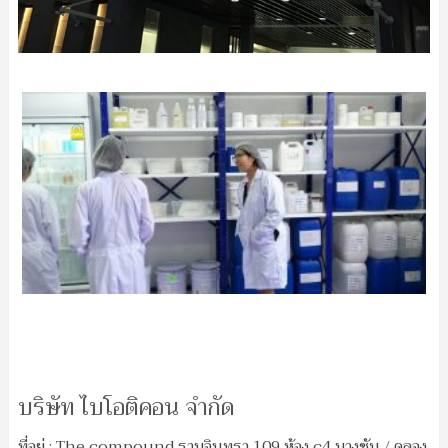
บริษัท ไบโอติคอน จำกัด
ที่อยู่ : The compound รามอินทรา 109 ห้อง c4 บางชัน / คลอง