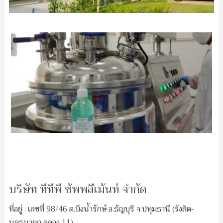
บริษัท ทีทีพี ซัพพลีเม้นท์ จำกัด
ที่อยู่ : เลขที่ 98/46 ต.บึงน้ำรักษ์ อ.ธัญบุรี จ.ปทุมธานี (รังสิต-
นครนายก คลอง 11)