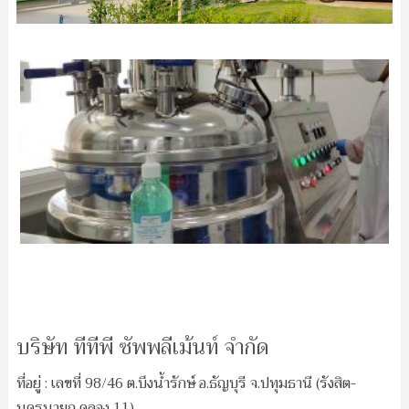
บริษัท ทีทีพี ซัพพลีเม้นท์ จำกัด
ที่อยู่ : เลขที่ 98/46 ต.บึงน้ำรักษ์ อ.ธัญบุรี จ.ปทุมธานี (รังสิต-
นครนายก คลอง 11)