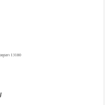
. อยุธยา 13180
์