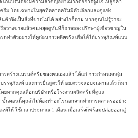
ลโก้แบรนด์จึงมีความสำคัญอย่างมากต่อการจูงใจให้ลูกค้า
ครีม โดยเฉพาะในยุคที่ตลาดครีมมีตัวเลือกและคู่แข่ง
นค้าจึงเป็นสิ่งที่ขาดไม่ได้ อย่างไรก็ตาม หากคุณไม่รู้ว่าจะ
อวางขายแล้วคนหยุดดูทันทีก็อาจลองปรึกษาผู้เชี่ยวชาญใน
รถทำตัวอย่างให้ดูก่อนการผลิตจริง เพื่อให้ได้บรรจุภัณฑ์แบบ
การสร้างแบรนด์ครีมของตนเองแล้ว ได้แก่ การกำหนดกลุ่ม
รรจุภัณฑ์ และการยื่นสูตรให้ อย.ตรวจสอบจนผ่านแล้ว ก็มา
ง โดยหากคุณเลือกบริษัทหรือโรงงานผลิตครีมที่ดูแล
 ขั้นตอนนี้คุณก็ไม่ต้องทำอะไรนอกจากทำการตลาดรออย่าง
ฑ์ให้ ใช้เวลาประมาณ 1 เดือน เมื่อเสร็จก็พร้อมปล่อยออกสู่