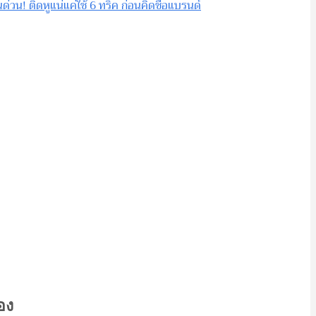
่วน! ติดหูแน่แค่ใช้ 6 ทริค ก่อนคิดชื่อแบรนด์
อง