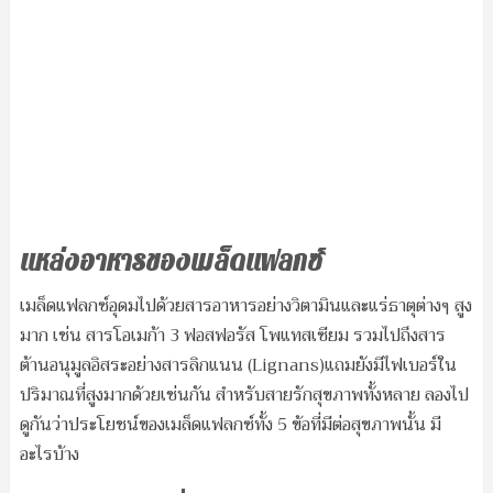
แหล่งอาหารของเมล็ดแฟลกซ์
เมล็ดแฟลกซ์อุดมไปด้วยสารอาหารอย่างวิตามินและแร่ธาตุต่างๆ สูง
มาก เช่น สารโอเมก้า 3 ฟอสฟอรัส โพแทสเซียม รวมไปถึงสาร
ต้านอนุมูลอิสระอย่างสารลิกแนน (Lignans)แถมยังมีไฟเบอร์ใน
ปริมาณที่สูงมากด้วยเช่นกัน สำหรับสายรักสุขภาพทั้งหลาย ลองไป
ดูกันว่าประโยชน์ของเมล็ดแฟลกซ์ทั้ง 5 ข้อที่มีต่อสุขภาพนั้น มี
อะไรบ้าง