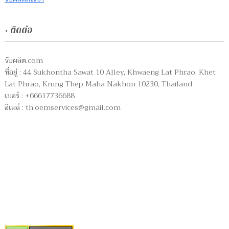
• ติดต่อ
รับผลิต.com
ที่อยู่ : 44 Sukhontha Sawat 10 Alley, Khwaeng Lat Phrao, Khet
Lat Phrao, Krung Thep Maha Nakhon 10230, Thailand
เบอร์ : +66617736688
อีเมล์ :
th.oemservices@gmail.com