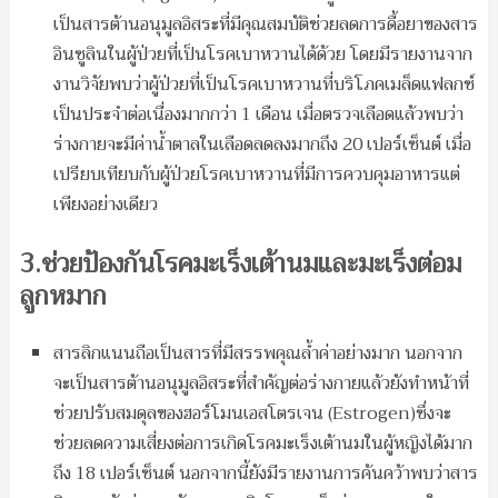
เป็นสารต้านอนุมูลอิสระที่มีคุณสมบัติช่วยลดการดื้อยาของสาร
อินซูลินในผู้ป่วยที่เป็นโรคเบาหวานได้ด้วย โดยมีรายงานจาก
งานวิจัยพบว่าผู้ป่วยที่เป็นโรคเบาหวานที่บริโภคเมล็ดแฟลกซ์
เป็นประจำต่อเนื่องมากกว่า 1 เดือน เมื่อตรวจเลือดแล้วพบว่า
ร่างกายจะมีค่าน้ำตาลในเลือดลดลงมากถึง 20 เปอร์เซ็นต์ เมื่อ
เปรียบเทียบกับผู้ป่วยโรคเบาหวานที่มีการควบคุมอาหารแต่
เพียงอย่างเดียว
3.ช่วยป้องกันโรคมะเร็งเต้านมและมะเร็งต่อม
ลูกหมาก
สารลิกแนนถือเป็นสารที่มีสรรพคุณล้ำค่าอย่างมาก นอกจาก
จะเป็นสารต้านอนุมูลอิสระที่สำคัญต่อร่างกายแล้วยังทำหน้าที่
ช่วยปรับสมดุลของฮอร์โมนเอสโตรเจน (Estrogen)ซึ่งจะ
ช่วยลดความเสี่ยงต่อการเกิดโรคมะเร็งเต้านมในผู้หญิงได้มาก
ถึง 18 เปอร์เซ็นต์ นอกจากนี้ยังมีรายงานการค้นคว้าพบว่าสาร