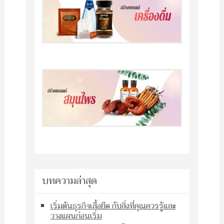
บทความล่าสุด
เริ่มต้นธุรกิจเสื้อยืด กับสิ่งที่คุณควรรู้และ
วางแผนก่อนเริ่ม