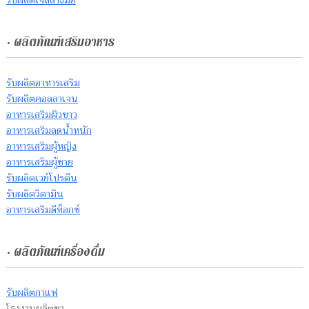
รับผลิตเจลล้างมือ
• ผลิตภัณฑ์เสริมอาหาร
รับผลิตอาหารเสริม
รับผลิตคอลลาเจน
อาหารเสริมผิวขาว
อาหารเสริมลดน้ำหนัก
อาหารเสริมผู้หญิง
อาหารเสริมผู้ชาย
รับผลิตเวย์โปรตีน
รับผลิตวิตามิน
อาหารเสริมดีท็อกซ์
• ผลิตภัณฑ์เครื่องดื่ม
รับผลิตกาแฟ
โรงงานผลิตชา