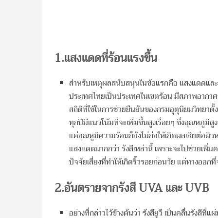
1.แสงแดดที่ร้อนแรงขึ้น
สำหรับเหตุผลสนับสนุนในข้อแรกคือ แสงแดดและรัง
ประเทศไทยเป็นประเทศในเขตร้อน มีสภาพอากาศร้อน
สถิติที่ใช้ในการช่วยยืนยันของกรมอุตุนิยมวิทยาตั
ทุกปีมีแนวโน้มที่จะเพิ่มขึ้นสูงเรื่อยๆ ซึ่งอุณหภูม
แค่อุณหูมิความร้อนก็ยังไม่ก่อให้เกิดผลเสียต่อผิวห
แสงแดดมากกว่า รังสีเหล่านี้ เพราะจะไปช่วยเพิ่ม
ปัจจัยเสี่ยงที่ทำให้เกิดริ้วรอยก่อนวัย แต่ทางออกท
2.อันตรายจากรังสี
UVA
และ
UVB
อย่างที่กล่าวไว้ข้างต้นว่า รังสียูวี เป็นคลื่นรังสีที