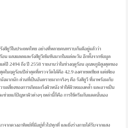
สียูวีในประเทศไทย อย่างที่หลายคนทราบกันดีอยู่แล้วว่า
 แสงแดดและรังสียูวีเข้มข้นมากในแต่ละวัน อีกทั้งจากข้อมูล
้งแต่ปี 2494 ถึง ปี 2558 รายงานว่าในช่วงฤดูร้อน อุณหภูมิสูงสุดของ
ิสูงสุดในฤดูร้อนปีล่าสุดที่ตรวจวัดได้คือ 42.9 องศาเซลเซียส แต่เพียง
นังมากนัก ส่วนที่เป็นอันตรายมากจริงๆ คือ รังสียูวี ที่มาพร้อมกับ
ความเสี่ยงของการเกิดมะเร็งผิวหนัง ทำให้ผิวหมองคล้ำ และอาจเป็น
ี่จะช่วยแก้ปัญหาผิวต่างๆ เหล่านี้ก็คือ การใช้ครีมกันแดดนั่นเอง
่แผ่มาจากดวงอาทิตย์ที่มีอยู่ทั่วไปทุกที่ และยิ่งร่างกายได้รับจากแสง